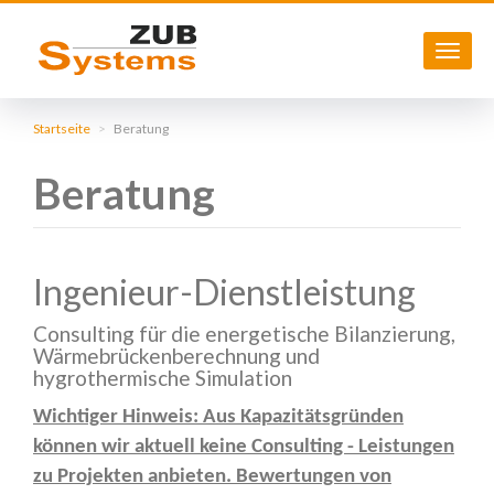
Navig
aktivi
Direkt
zum
Startseite
Beratung
Inhalt
Beratung
Ingenieur-Dienstleistung
Consulting für die energetische Bilanzierung,
Wärmebrückenberechnung und
hygrothermische Simulation
Wichtiger Hinweis: Aus Kapazitätsgründen
können wir aktuell keine Consulting - Leistungen
zu Projekten anbieten. Bewertungen von