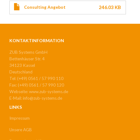
246.03 KB
Consulting Angebot
KONTAKTINFORMATION
ZUB Systems GmbH
Bettenhäuser Str. 4
34123 Kassel
Deutschland
Tel: (+49) 0561 / 57 990 110
Fax: (+49) 0561 / 57 990 120
Webseite: www.zub-systems.de
E-Mail: info@zub-systems.de
LINKS
Impressum
Unsere AGB