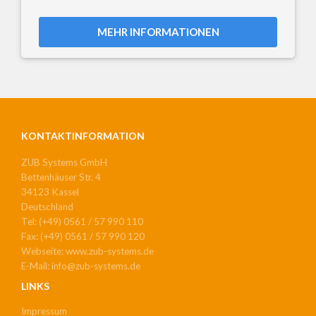
MEHR INFORMATIONEN
KONTAKTINFORMATION
ZUB Systems GmbH
Bettenhäuser Str. 4
34123 Kassel
Deutschland
Tel: (+49) 0561 / 57 990 110
Fax: (+49) 0561 / 57 990 120
Webseite: www.zub-systems.de
E-Mail: info@zub-systems.de
LINKS
Impressum