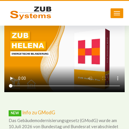
Navig
aktivi
Direkt
zum
Inhalt
Info zu GModG
NEW
Das Gebäudemodernisierungsgesetz (GModG) wurde am
10.Juli 2026 von Bundestag und Bundesrat verabschiedet