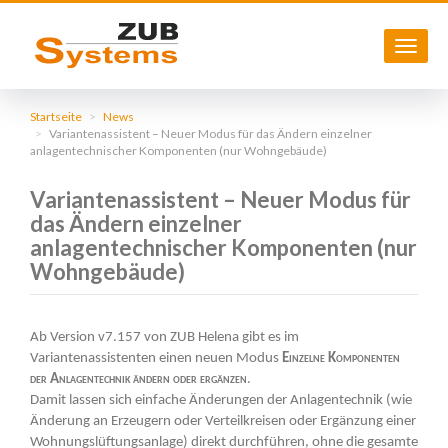
Navig
aktivi
Direkt
zum
Startseite
News
Variantenassistent – Neuer Modus für das Ändern einzelner
Inhalt
anlagentechnischer Komponenten (nur Wohngebäude)
Variantenassistent – Neuer Modus für
das Ändern einzelner
anlagentechnischer Komponenten (nur
Wohngebäude)
Ab Version v7.157 von ZUB Helena gibt es im
Variantenassistenten einen neuen Modus
Einzelne Komponenten
der Anlagentechnik ändern oder ergänzen
.
Damit lassen sich einfache Änderungen der Anlagentechnik (wie
Änderung an Erzeugern oder Verteilkreisen oder Ergänzung einer
Wohnungslüftungsanlage) direkt durchführen, ohne die gesamte