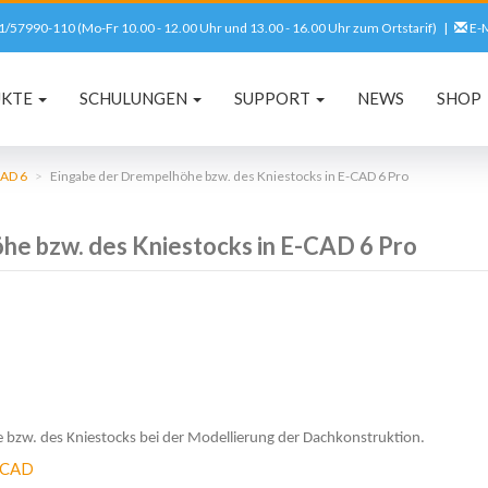
561/57990-110 (Mo-Fr 10.00 - 12.00 Uhr und 13.00 - 16.00 Uhr zum Ortstarif) |
E-M
UKTE
SCHULUNGEN
SUPPORT
NEWS
SHOP
AD 6
Eingabe der Drempelhöhe bzw. des Kniestocks in E-CAD 6 Pro
he bzw. des Kniestocks in E-CAD 6 Pro
 bzw. des Kniestocks bei der Modellierung der Dachkonstruktion.
-CAD