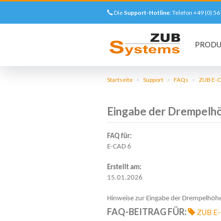
Die
Support-Hotline
: Telefon +49 (0) 
Main
PROD
navigation
Direkt
zum
Startseite
Support
FAQs
ZUB E-C
Inhalt
Eingabe der Drempelhö
FAQ für:
DETAILLIERTE
E-CAD 6
FRAGE
Erstellt am:
15.01.2026
Hinweise zur Eingabe der Drempelhöhe
FAQ-BEITRAG FÜR:
ZUB E