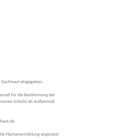
r Dachhaut eingegeben.
ugsmaß für die Bestimmung der
rksamen Schicht als Außenmaß
hhaut ab.
ie Flächenermittlung angesetzt