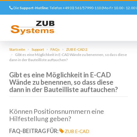
Die
Support-Hotline
: Telefon +49 (0) 561/57990-110 (Mo-Fr 10.00 - 12.00 
Direkt
zum
Startseite
Support
FAQs
ZUB E-CAD 2
Gibt es eine Möglichkeit in E-CAD Wände zu benennen, so dass diese
Inhalt
dann in der Bauteilliste auftauchen?
Gibt es eine Möglichkeit in E-CAD
Wände zu benennen, so dass diese
dann in der Bauteilliste auftauchen?
Können Positionsnummern eine
DETAILLIERTE
Hilfestellung geben?
FRAGE
FAQ-BEITRAG FÜR:
ZUB E-CAD