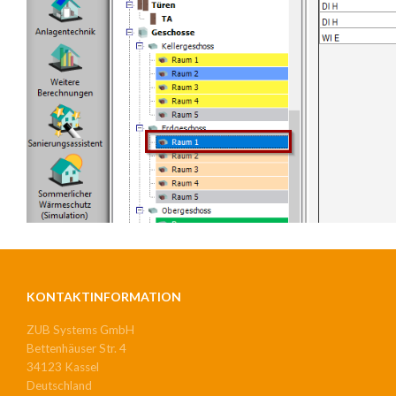
KONTAKTINFORMATION
ZUB Systems GmbH
Bettenhäuser Str. 4
34123 Kassel
Deutschland