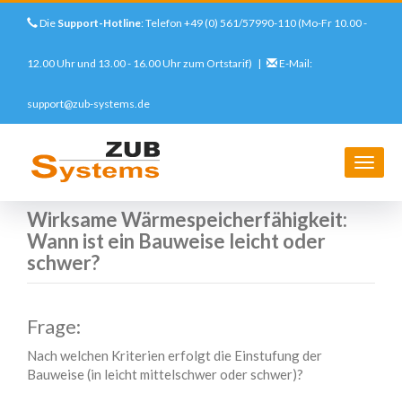
Die
Support-Hotline
: Telefon +49 (0) 561/57990-110 (Mo-Fr 10.00 -
12.00 Uhr und 13.00 - 16.00 Uhr zum Ortstarif) |
E-Mail:
support@zub-systems.de
Direkt
zum
Startseite
Support
FAQs
ZUB Helena
Wirksame Wärmespeicherfähigkeit: Wann ist ein Bauweise leicht
Inhalt
Navig
oder schwer?
aktivi
Wirksame Wärmespeicherfähigkeit:
Wann ist ein Bauweise leicht oder
schwer?
Frage:
Nach welchen Kriterien erfolgt die Einstufung der
Bauweise (in leicht mittelschwer oder schwer)?