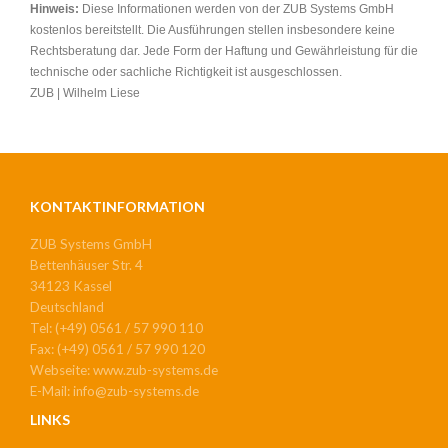
Hinweis:
Diese Informationen werden von der ZUB Systems GmbH
kostenlos bereitstellt. Die Ausführungen stellen insbesondere keine
Rechtsberatung dar. Jede Form der Haftung und Gewährleistung für die
technische oder sachliche Richtigkeit ist ausgeschlossen.
ZUB | Wilhelm Liese
KONTAKTINFORMATION
ZUB Systems GmbH
Bettenhäuser Str. 4
34123 Kassel
Deutschland
Tel: (+49) 0561 / 57 990 110
Fax: (+49) 0561 / 57 990 120
Webseite: www.zub-systems.de
E-Mail: info@zub-systems.de
LINKS