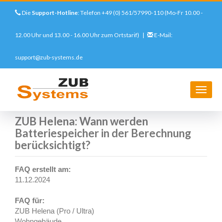
Die
Support-Hotline
: Telefon +49 (0) 561/57990-110 (Mo-Fr 10.00 -
12.00 Uhr und 13.00 - 16.00 Uhr zum Ortstarif) |
E-Mail:
support@zub-systems.de
Direkt
zum
Startseite
Support
FAQs
ZUB Helena
ZUB Helena: Wann werden Batteriespeicher in der Berechnung
Inhalt
Navig
berücksichtigt?
aktivi
ZUB Helena: Wann werden
Batteriespeicher in der Berechnung
berücksichtigt?
FAQ erstellt am:
DETAILLIERTE
11.12.2024
FRAGE
FAQ für:
ZUB Helena (Pro / Ultra)
Wohngebäude