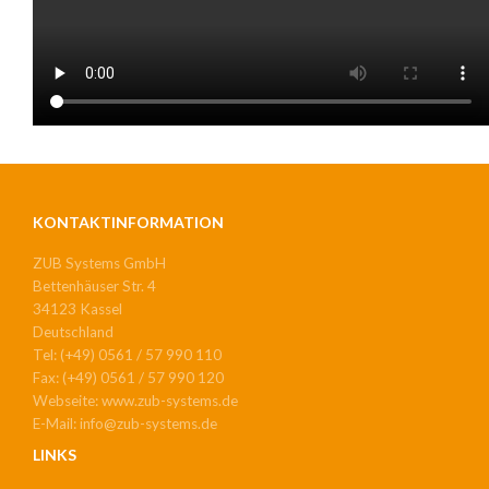
KONTAKTINFORMATION
ZUB Systems GmbH
Bettenhäuser Str. 4
34123 Kassel
Deutschland
Tel: (+49) 0561 / 57 990 110
Fax: (+49) 0561 / 57 990 120
Webseite: www.zub-systems.de
E-Mail: info@zub-systems.de
LINKS