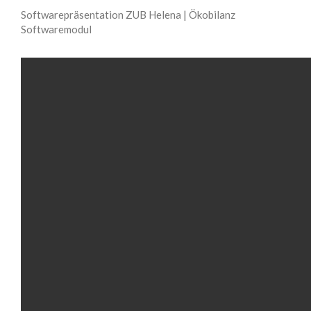
Softwarepräsentation ZUB Helena | Ökobilanz
Softwaremodul
VIDEOS