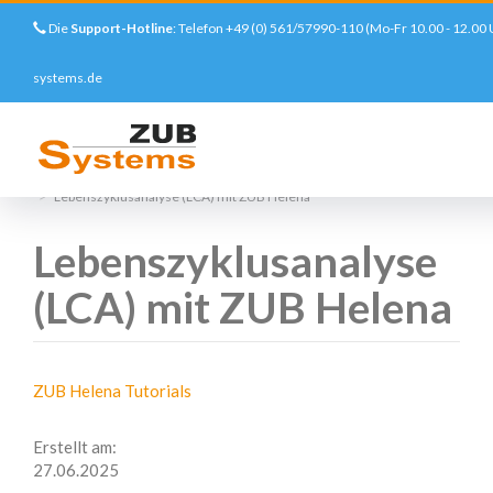
Die
Support-Hotline
: Telefon +49 (0) 561/57990-110 (Mo-Fr 10.00 - 12.00 
systems.de
Direkt
zum
Startseite
Support
Tutorials
Lebenszyklusanalyse (LCA) mit ZUB Helena
Inhalt
Lebenszyklusanalyse
(LCA) mit ZUB Helena
ZUB Helena Tutorials
CATEGORY
Erstellt am:
27.06.2025