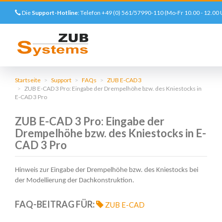
Die
Support-Hotline
: Telefon +49 (0) 561/57990-110 (Mo-Fr 10.00 - 12.00 
Direkt
zum
Startseite
Support
FAQs
ZUB E-CAD 3
ZUB E-CAD 3 Pro: Eingabe der Drempelhöhe bzw. des Kniestocks in
Inhalt
E-CAD 3 Pro
ZUB E-CAD 3 Pro: Eingabe der
Drempelhöhe bzw. des Kniestocks in E-
CAD 3 Pro
Hinweis zur Eingabe der Drempelhöhe bzw. des Kniestocks bei
DETAILLIERTE
der Modellierung der Dachkonstruktion.
FRAGE
FAQ-BEITRAG FÜR:
ZUB E-CAD