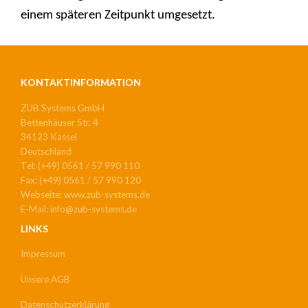
einem späteren Zeitpunkt
umgesetzt.
KONTAKTINFORMATION
ZUB Systems GmbH
Bettenhäuser Str. 4
34123 Kassel
Deutschland
Tel: (+49) 0561 / 57 990 110
Fax: (+49) 0561 / 57 990 120
Webseite: www.zub-systems.de
E-Mail: info@zub-systems.de
LINKS
Impressum
Unsere AGB
Datenschutzerklärung