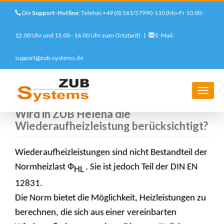
Die
Support-Hotline
: Telefon +49 (0) 561/57990-110 (Mo-Fr 10.00 -
12.00 Uhr und 13.00 - 16.00 Uhr zum Ortstarif) |
E-Mail:
support@zub-systems.de
Direkt
zum
Startseite
Support
FAQs
Wird in ZUB Helena die Wiederaufheizleistung berücksichtigt?
Inhalt
Navig
aktivi
Wird in ZUB Helena die
Wiederaufheizleistung berücksichtigt?
Wiederaufheizleistungen
sind nicht Bestandteil der
Normheizlast
Ф
. Sie ist jedoch Teil der DIN EN
HL
12831.
Die Norm bietet die Möglichkeit, Heizleistungen zu
berechnen, die sich aus einer vereinbarten