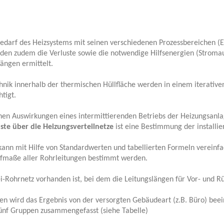
edarf des Heizsystems mit seinen verschiedenen Prozessbereichen (E
den zudem die Verluste sowie die notwendige Hilfsenergien (Stroma
ngen ermittelt.
ik innerhalb der thermischen Hüllfläche werden in einem iterative
tigt.
hen Auswirkungen eines intermittierenden Betriebs der Heizungsanl
te über die Heizungsverteilnetze
ist eine Bestimmung der installi
kann mit Hilfe von Standardwerten und tabellierten Formeln vereinfa
ufmaße aller Rohrleitungen bestimmt werden.
Rohrnetz vorhanden ist, bei dem die Leitungslängen für Vor- und Rü
en wird das Ergebnis von der versorgten Gebäudeart (z.B. Büro) beein
 fünf Gruppen zusammengefasst (siehe Tabelle)