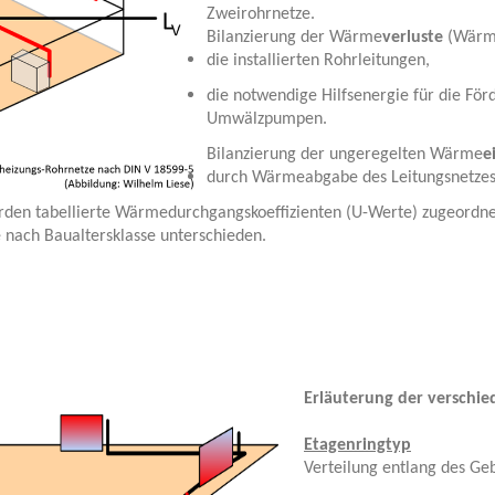
Zweirohrnetze.
Bilanzierung der Wärme
verluste
(Wär
die installierten Rohrleitungen,
die notwendige Hilfsenergie für die Fö
Umwälzpumpen.
Bilanzierung der ungeregelten Wärme
e
durch Wärmeabgabe des Leitungsnetzes 
rden tabellierte Wärmedurchgangskoeffizienten (U-Werte) zugeordn
nach Baualtersklasse unterschieden.
Erläuterung der verschi
Etagenringtyp
Verteilung entlang des G