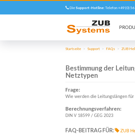
Die
Support-Hotline
: Telefon +49 (0) 
Main
PROD
navigation
Direkt
zum
Startseite
Support
FAQs
ZUB He
Inhalt
Bestimmung der Leitun
Netztypen
Frage:
DETAILLIERTE
Wie werden die Leitungslängen für
FRAGE
Berechnungsverfahren:
DIN V 18599 / GEG 2023
FAQ-BEITRAG FÜR:
ZUB He