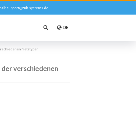
ail:
support@zub-systems.de
DE
erschiedenen Netztypen
 der verschiedenen