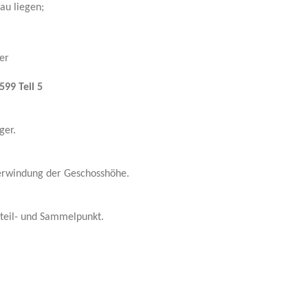
au liegen;
ler
99 Teil 5
ger.
erwindung der Geschosshöhe.
rteil- und Sammelpunkt.