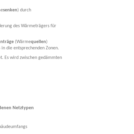
me
senken
) durch
rderung des Wärmeträgers für
inträge
(Wärme
quellen
)
in die entsprechenden Zonen.
et. Es wird zwischen gedämmten
edenen Netztypen
ebäudeumfangs