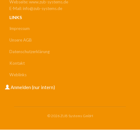
Webseite: www.zub-systems.de
E-Mail: info@zub-systems.de
LINKS
Impressum
Unsere AGB
Datenschutzerklärung
Kontakt
Weblinks
USER
Anmelden (nur intern)
ACCOUNT
MENU
© 2026 ZUB Systems GmbH