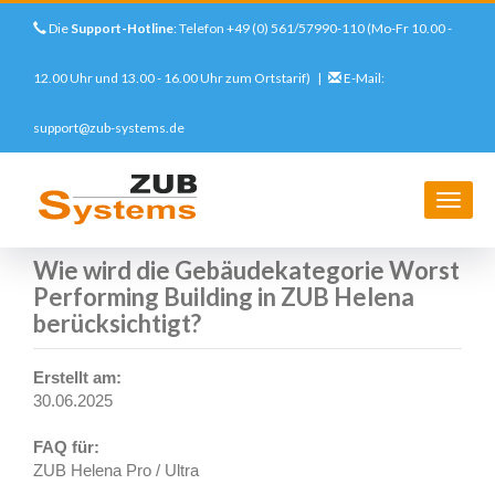
Die
Support-Hotline
: Telefon +49 (0) 561/57990-110 (Mo-Fr 10.00 -
12.00 Uhr und 13.00 - 16.00 Uhr zum Ortstarif) |
E-Mail:
support@zub-systems.de
Direkt
zum
Startseite
Support
FAQs
ZUB Helena
Wie wird die Gebäudekategorie Worst Performing Building in ZUB
Inhalt
Navig
Helena berücksichtigt?
aktivi
Wie wird die Gebäudekategorie Worst
Performing Building in ZUB Helena
berücksichtigt?
Erstellt am:
DETAILLIERTE
30.06.2025
FRAGE
FAQ für:
ZUB Helena Pro / Ultra