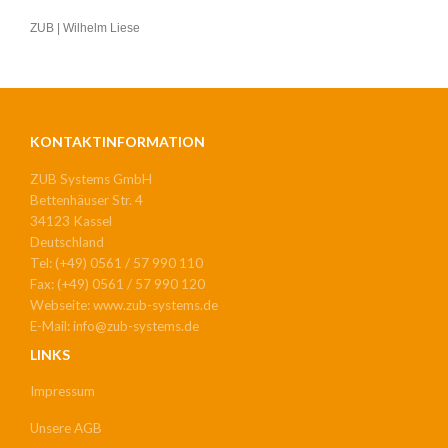
ZUB | Wilhelm Liese
KONTAKTINFORMATION
ZUB Systems GmbH
Bettenhäuser Str. 4
34123 Kassel
Deutschland
Tel: (+49) 0561 / 57 990 110
Fax: (+49) 0561 / 57 990 120
Webseite: www.zub-systems.de
E-Mail: info@zub-systems.de
LINKS
Impressum
Unsere AGB