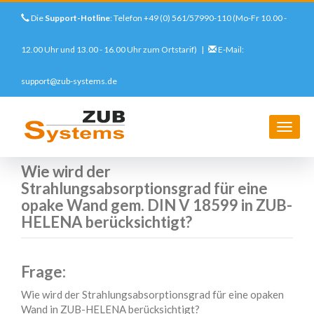
Die
Support-Hotline
: Telefon +49 (0) 561/57990-110 (Mo-Fr 10.00 -
12.00 Uhr und 13.00 - 16.00 Uhr zum Ortstarif) |
E-Mail:
support@zub-systems.de
Direkt
zum
Startseite
Support
FAQs
ZUB Helena
Wie wird der Strahlungsabsorptionsgrad für eine opake Wand gem.
Inhalt
Navig
DIN V 18599 in ZUB-HELENA berücksichtigt?
aktivi
Wie wird der
Strahlungsabsorptionsgrad für eine
opake Wand gem. DIN V 18599 in ZUB-
HELENA berücksichtigt?
Frage:
Wie wird der Strahlungsabsorptionsgrad für eine opaken
Wand in ZUB-HELENA berücksichtigt?