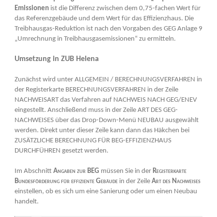
Emissionen
ist die Differenz zwischen dem 0,75-fachen Wert für
das Referenzgebäude und dem Wert für das Effizienzhaus. Die
Treibhausgas-Reduktion ist nach den Vorgaben des GEG Anlage 9
„Umrechnung in Treibhausgasemissionen“ zu ermitteln.
Umsetzung in ZUB Helena
Zunächst wird unter ALLGEMEIN / BERECHNUNGSVERFAHREN in
der Registerkarte BERECHNUNGSVERFAHREN in der Zeile
NACHWEISART das Verfahren auf NACHWEIS NACH GEG/ENEV
eingestellt.
Anschließend muss in der Zeile ART DES GEG-
NACHWEISES über das Drop-Down-Menü NEUBAU ausgewählt
werden. Direkt unter dieser Zeile kann dann das Häkchen bei
ZUSÄTZLICHE BERECHNUNG FÜR BEG-EFFIZIENZHAUS
DURCHFÜHREN gesetzt werden.
Im Abschnitt
Angaben zur BEG
müssen Sie in der
Registerkarte
Bundesförderung für effiziente Gebäude
in der Zeile
Art des Nachweises
einstellen, ob es sich um eine Sanierung oder um einen Neubau
handelt.