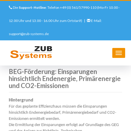
Die
Support-Hotline
: Telefon +49 (0) 561/57990-110 (Mo-Fr 10.00 -
12.00 Uhr und 13.00 - 16.00 Uhr zum Ortstarif) |
E-Mail:
support@zub-systems.de
Direkt
zum
Startseite
Support
FAQs
ZUB Helena
BEG-Förderung: Einsparungen hinsichtlich Endenergie,
Inhalt
Navig
Primärenergie und CO2-Emissionen
aktivi
BEG-Förderung: Einsparungen
hinsichtlich Endenergie, Primärenergie
und CO2-Emissionen
Hintergrund
DETAILLIERTE
Für das geplante Effizienzhaus müssen die Einsparungen
FRAGE
hinsichtlich Endenergiebedarf, Primärenergiebedarf und CO2-
Emissionen ermittelt werden.
Die Ermittlung der Einsparungen erfolgt auf Grundlage des GEG