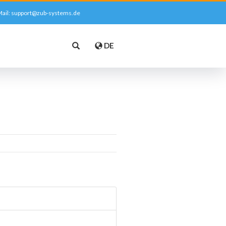
ail:
support@zub-systems.de
DE