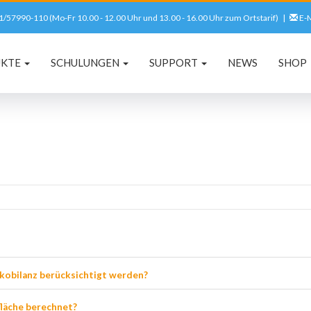
561/57990-110 (Mo-Fr 10.00 - 12.00 Uhr und 13.00 - 16.00 Uhr zum Ortstarif) |
E-M
UKTE
SCHULUNGEN
SUPPORT
NEWS
SHOP
kobilanz berücksichtigt werden?
fläche berechnet?