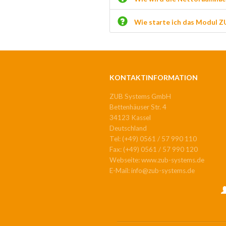
Wie starte ich das Modul Z
KONTAKTINFORMATION
ZUB Systems GmbH
Bettenhäuser Str. 4
34123 Kassel
Deutschland
Tel: (+49) 0561 / 57 990 110
Fax: (+49) 0561 / 57 990 120
Webseite: www.zub-systems.de
E-Mail: info@zub-systems.de