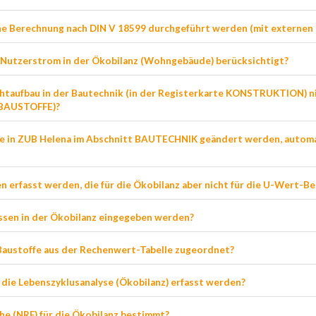
ne Berechnung nach DIN V 18599 durchgeführt werden (mit externen
 Nutzerstrom in der Ökobilanz (Wohngebäude) berücksichtigt?
htaufbau in der Bautechnik (in der Registerkarte KONSTRUKTION) n
e BAUSTOFFE)?
e in ZUB Helena im Abschnitt BAUTECHNIK geändert werden, automa
 erfasst werden, die für die Ökobilanz aber nicht für die U-Wert-B
sen in der Ökobilanz eingegeben werden?
Baustoffe aus der Rechenwert-Tabelle zugeordnet?
 die Lebenszyklusanalyse (Ökobilanz) erfasst werden?
he (NRF) für die Ökobilanz bestimmt?