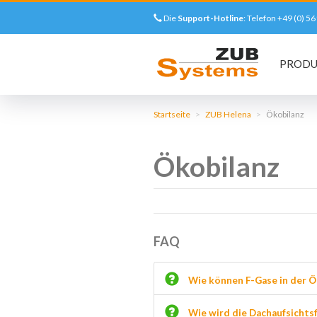
Die
Support-Hotline
: Telefon +49 (0) 
Main
PROD
navigation
Direkt
zum
Startseite
ZUB Helena
Ökobilanz
Inhalt
Ökobilanz
FAQ
Wie können F-Gase in der Ö
Wie wird die Dachaufsichts